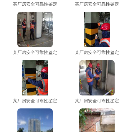
某厂房安全可靠性鉴定
某厂房安全可靠性鉴定
某厂房安全可靠性鉴定
某厂房安全可靠性鉴定
某厂房安全可靠性鉴定
某厂房安全可靠性鉴定