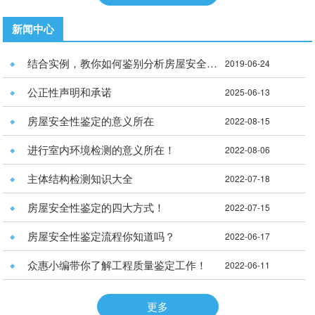
新闻中心
结合实例，教你如何鉴别分析房屋安全鉴定中常见的裂缝
2019-06-24
公正性声明和承诺
2025-06-13
房屋安全性鉴定的意义所在
2022-08-15
进行室内环境检测的意义所在！
2022-08-06
主体结构检测知识大全
2022-07-18
房屋安全性鉴定的四大方式！
2022-07-15
房屋安全性鉴定流程你知道吗？
2022-06-17
众惠小编带你了解工程质量鉴定工作！
2022-06-11
更多