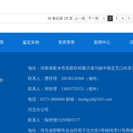
64 条记录 2/8 页
上一页
下一页
1
2
3
4
5
围
鉴定实例
资质荣誉
新闻中心
地址：河南省新乡市高新区科隆大道与振中路交叉口向东1
联系人：曹经理 18538120360（省内）
TD
联系人：宋经理 13693735551（省外）
电话：0373-3866060 邮箱：hnzhgcjd@163.com
河北分公司
联系人：陈经理13293001177
地址：河北省邯郸市丛台区荀子北大街3号锦河湾15号商铺